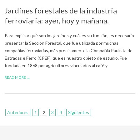
07-
Jardines forestales de la industria
11
ferroviaria: ayer, hoy y mañana.
Para explicar qué son los jardines y cuál es su función, es necesario
presentar la Sección Forestal, que fue utilizada por muchas
compañías ferroviarias, más precisamente la Compañía Paulista de
Estradas e Ferro (CPEF), que es nuestro objeto de estudio. Fue
fundada en 1868 por agricultores vinculados al café y
READ MORE →
Paginación
Anteriores
1
2
3
4
Siguientes
de
entradas