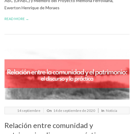
ABC (UFABC) y Miembro del Proyecto Memoria Ferroviaria,
Ewerton Henrique de Moraes
READ MORE →
2020-
14
septiembre
On
14 de septiembre de 2020
In
Noticia
09-
Relación entre comunidad y
14