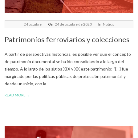
2020-
24
octubre
On
24 de octubre de 2020
In
Noticia
10-
Patrimonios ferroviarios y colecciones
24
A partir de perspectivas históricas, es posible ver que el concepto
de patrimonio documental se ha ido consolidando a lo largo del
tiempo. A lo largo de los siglos XIX y XX este patrimonio: “[…] fue
marginado por las políticas públicas de protección patrimonial, y
desde un inicio, con la
READ MORE →