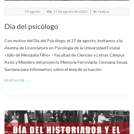
2020-
27
agosto
On
27 de agosto de 2020
In
Noticia
08-
Día del psicólogo
27
Con motivo del Día del Psicólogo, el 27 de agosto, invitamos a la
Alumna de Licenciatura en Psicología de la Universidad Estatal
«Júlio de Mesquita Filho» – Facultad de Ciencias y Letras Câmpus
Assis y Miembro del proyecto Memoria Ferroviaria, Geovana Souza
Santana para informarnos sobre el área de actuación
READ MORE →