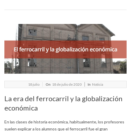
2020-
18
julio
On
18 de julio de 2020
In
Noticia
07-
La era del ferrocarril y la globalización
18
económica
En las clases de historia económica, habitualmente, los profesores
suelen explicar a los alumnos que el ferrocarril fue el gran