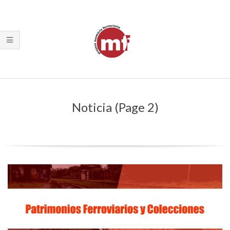
Skip
to
content
Primary
Navigation
Noticia
(Page 2)
Menu