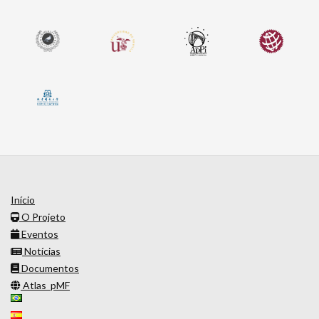
Início
O Projeto
Eventos
Notícias
Documentos
Atlas_pMF