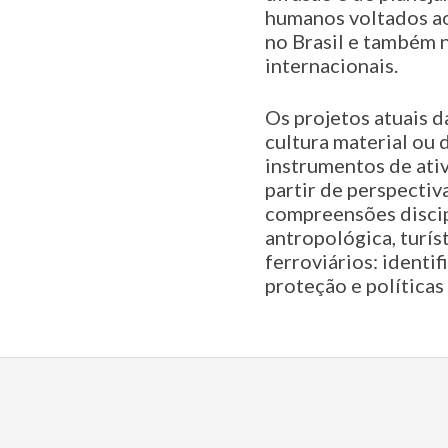
humanos voltados ao 
no Brasil e também 
internacionais.
Os projetos atuais 
cultura material ou 
instrumentos de ativ
partir de perspectiv
compreensões discipl
antropológica, turís
ferroviários: identi
proteção e políticas 
2018-
12-
22