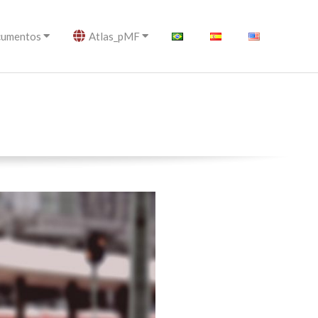
umentos
Atlas_pMF