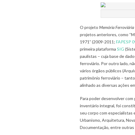
O projeto
Memória Ferroviária
projetos anteriores, como “
1971” (2009-2011;
FAPESP 0
primeira plataforma
SIG
(Sist
paulistas – cuja base de dad
ferroviário. Por outro lado, 
vários órgãos públicos (Arqu
patrimônio ferroviário – tant
alinhado as diversas ações 
Para poder desenvolver com g
inventário integral, foi const
seu corpo com especialistas 
Urbanismo, Arquitetura, Nova
Documentação, entre outras 