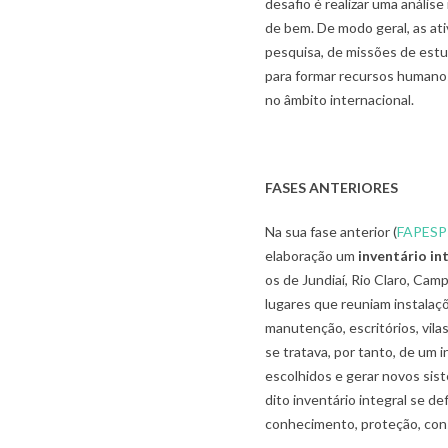
desafio é realizar uma anális
de bem. De modo geral, as ativi
pesquisa, de missões de estu
para formar recursos humanos 
no âmbito internacional.
FASES ANTERIORES
Na sua fase anterior (
FAPESP
elaboração um
inventário in
os de Jundiaí, Rio Claro, Ca
lugares que reuniam instalaçõ
manutenção, escritórios, vilas
se tratava, por tanto, de um 
escolhidos e gerar novos sist
dito inventário integral se 
conhecimento, proteção, conse