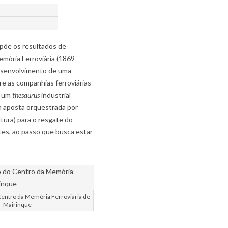
epõe os resultados de
emória Ferroviária (1869-
desenvolvimento de uma
e as companhias ferroviárias
r um
thesaurus
industrial
sa aposta orquestrada por
ura) para o resgate do
tes, ao passo que busca estar
Centro da Memória Ferroviária de
Mairinque