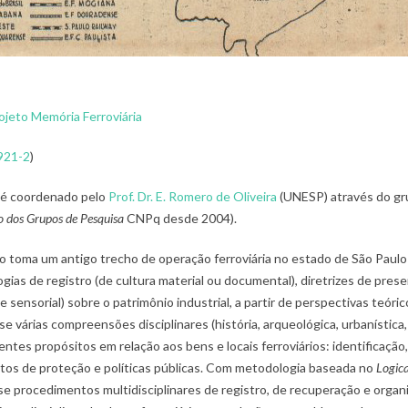
rojeto Memória Ferroviária
921-2
)
é coordenado pelo
Prof. Dr. E. Romero de Oliveira
(UNESP) através do gr
o dos Grupos de Pesquisa
CNPq desde 2004).
o toma um antigo trecho de operação ferroviária no estado de São Paulo
as de registro (de cultura material ou documental), diretrizes de prese
l e sensorial) sobre o patrimônio industrial, a partir de perspectivas teór
e várias compreensões disciplinares (história, arqueológica, urbanística,
ntes propósitos em relação aos bens e locais ferroviários: identificação, c
os de proteção e políticas públicas. Com metodologia baseada no
Logic
-se procedimentos multidisciplinares de registro, de recuperação e organ