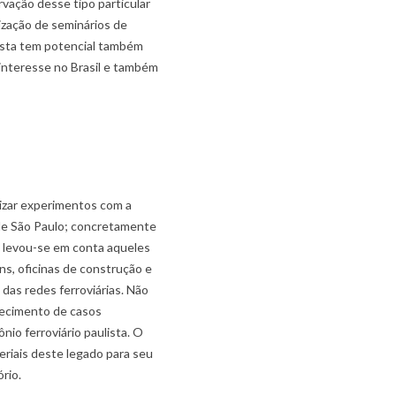
rvação desse tipo particular
zação de seminários de
posta tem potencial também
interesse no Brasil e também
lizar experimentos com a
 de São Paulo; concretamente
s levou-se em conta aqueles
ns, oficinas de construção e
 das redes ferroviárias. Não
nhecimento de casos
nio ferroviário paulista. O
eriais deste legado para seu
rio.