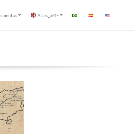
umentos
Atlas_pMF