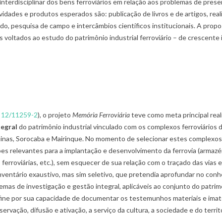
e interdisciplinar dos bens ferroviários em relação aos problemas de prese
dades e produtos esperados são: publicação de livros e de artigos, reali
do, pesquisa de campo e intercâmbios científicos institucionais. A pro
voltados ao estudo do patrimônio industrial ferroviário – de crescente 
 12/11259-2
), o projeto
Memória Ferroviária
teve como meta principal rea
tegral
do patrimônio industrial vinculado com os complexos ferroviários
mpinas, Sorocaba e Mairinque. No momento de selecionar estes complexo
es relevantes para a implantação e desenvolvimento da ferrovia (armazé
 ferroviárias, etc.), sem esquecer de sua relação com o traçado das vias e
inventário exaustivo, mas sim seletivo, que pretendia aprofundar no co
emas de investigação e gestão integral, aplicáveis ao conjunto do patrimô
define por sua capacidade de documentar os testemunhos materiais e imat
rvação, difusão e ativação, a serviço da cultura, a sociedade e do territó