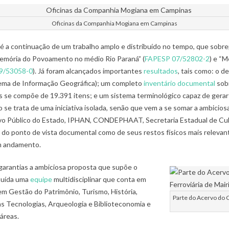
Oficinas da Companhia Mogiana em Campinas
é a continuação de um trabalho amplo e distribuído no tempo, que sobr
Memória do Povoamento no médio Rio Paraná” (
FAPESP 07/52802-2
) e “M
9/53058-0
). Já foram alcançados importantes
resultados
, tais como: o 
ema de Informação Geográfica); um completo
inventário documental
sobr
os se compõe de 19.391 itens; e um sistema terminológico capaz de gera
não se trata de uma iniciativa isolada, senão que vem a se somar a ambicio
ivo Público do Estado, IPHAN, CONDEPHAAT, Secretaria Estadual de Cult
o do ponto de vista documental como de seus restos físicos mais relevan
em andamento.
arantias a ambiciosa proposta que supõe o
ituída uma
equipe
multidisciplinar que conta em
em Gestão do Patrimônio, Turismo, História,
Parte do Acervo do 
s Tecnologias, Arqueologia e Biblioteconomia e
áreas.