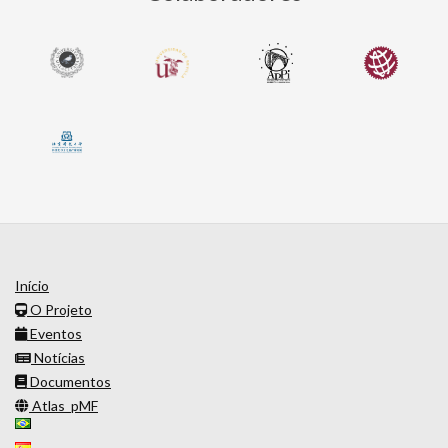
Início
O Projeto
Eventos
Notícias
Documentos
Atlas_pMF